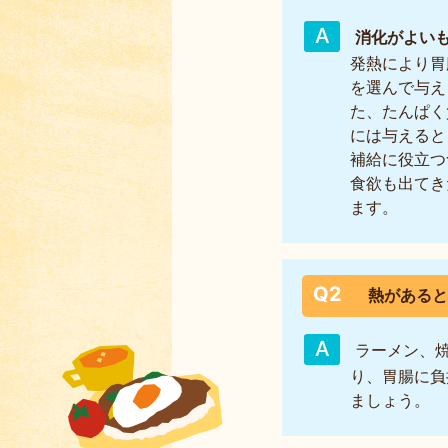
消化がよい
発熱により胃
を選んで与え
た、たんぱく
には与えると
補給に役立つ
食欲も出てき
ます。
Q2
熱がある
ラーメン、
り、胃腸に負
ましょう。