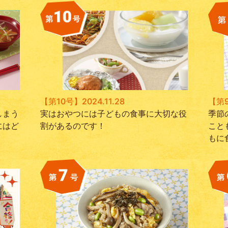
【第10号】2024.11.28
【第9
しまう
実はおやつには子どもの食事に大切な役
季節
にはど
割があるのです！
こと
もに