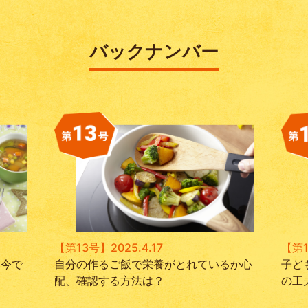
バックナンバー
【第13号】2025.4.17
【第1
、今で
自分の作るご飯で栄養がとれているか心
子ど
配、確認する方法は？
の工