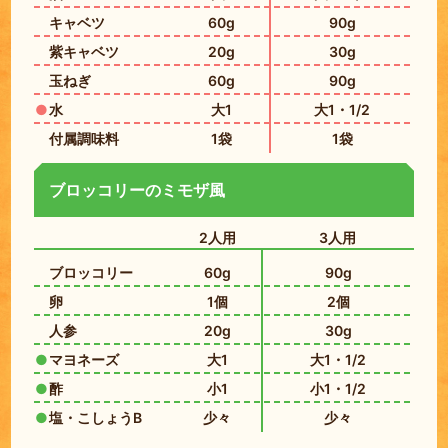
キャベツ
60g
90g
紫キャベツ
20g
30g
玉ねぎ
60g
90g
水
大1
大1・1/2
付属調味料
1袋
1袋
ブロッコリーのミモザ風
2人用
3人用
ブロッコリー
60g
90g
卵
1個
2個
人参
20g
30g
マヨネーズ
大1
大1・1/2
酢
小1
小1・1/2
塩・こしょうB
少々
少々