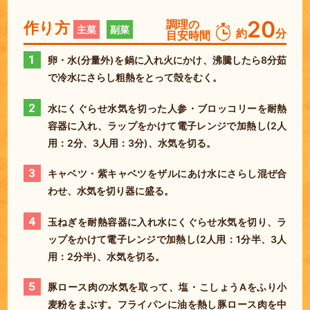
20
調理の
作り方
主菜
副菜
約
分
目安時間
1
卵・水(分量外)を鍋に入れ火にかけ、沸騰したら8分茹
で冷水にさらし粗熱をとって殻をむく。
2
水にくぐらせ水気を切った人参・ブロッコリーを耐熱
容器に入れ、ラップをかけて電子レンジで加熱し(2人
用：2分、3人用：3分)、水気を切る。
3
キャベツ・紫キャベツをザルにあけ水にさらし混ぜ合
わせ、水気を切り器に盛る。
4
玉ねぎを耐熱容器に入れ水にくぐらせ水気を切り、ラ
ップをかけて電子レンジで加熱し(2人用：1分半、3人
用：2分半)、水気を切る。
5
豚ロース肉の水気を取って、塩・こしょうAをふり小
麦粉をまぶす。フライパンに油を熱し豚ロース肉を中