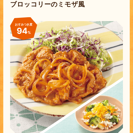
ブロッコリーのミモザ風
おすみつき度
94
%