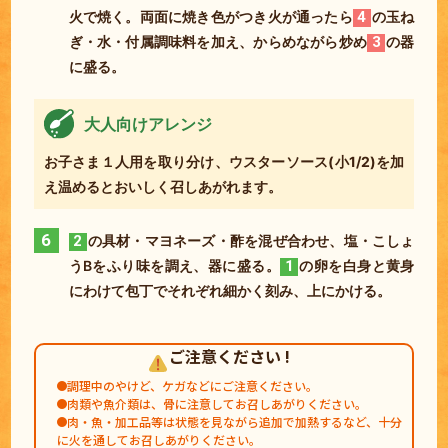
火で焼く。
両面に焼き色がつき火が通ったら
4
の玉ね
ぎ・水・付属調味料を加え、からめながら炒め
3
の器
に盛る。
大人向けアレンジ
お子さま１人用を取り分け、ウスターソース(小1/2)を加
え温めるとおいしく召しあがれます。
6
2
の具材・マヨネーズ・酢を混ぜ合わせ、塩・こしょ
うBをふり味を調え、器に盛る。
1
の卵を白身と黄身
にわけて包丁でそれぞれ細かく刻み、上にかける。
ご注意ください !
調理中のやけど、ケガなどにご注意ください。
肉類や魚介類は、骨に注意してお召しあがりください。
肉・魚・加工品等は状態を見ながら追加で加熱するなど、十分
に火を通してお召しあがりください。