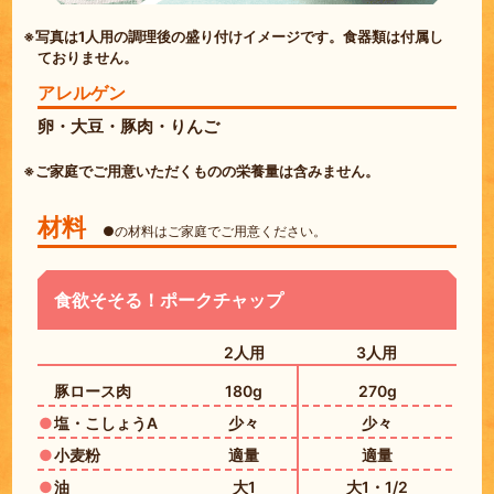
※写真は1人用の調理後の盛り付けイメージです。食器類は付属し
ておりません。
アレルゲン
卵・大豆・豚肉・りんご
※ご家庭でご用意いただくものの栄養量は含みません。
材料
●の材料はご家庭でご用意ください。
食欲そそる！ポークチャップ
2人用
3人用
豚ロース肉
180g
270g
塩・こしょうA
少々
少々
小麦粉
適量
適量
油
大1
大1・1/2