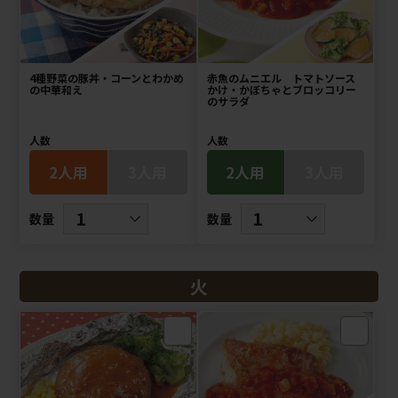
4種野菜の豚丼・コーンとわかめ
赤魚のムニエル トマトソース
の中華和え
かけ・かぼちゃとブロッコリー
のサラダ
人数
人数
2人用
3人用
2人用
3人用
数量
数量
火