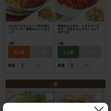
ふんわりジューシー♪包み焼き
赤魚のムニエル トマトソース
ハンバーグ・野菜のコンソメス
かけ・かぼちゃとブロッコリー
ープ
のサラダ
人数
人数
2人用
3人用
2人用
3人用
数量
数量
水
×