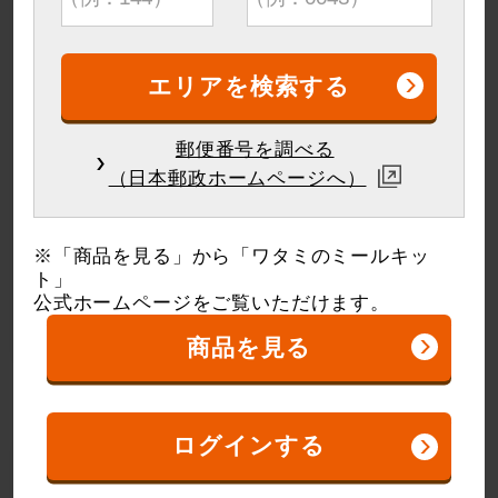
郵便番号を調べる
チーズでまろやか♪チキンチャ
赤魚のムニエル トマトソース
ップ・大根サラダ
かけ・かぼちゃとブロッコリー
（日本郵政ホームページへ）
のサラダ
人数
人数
※「商品を見る」から「ワタミのミールキッ
2人用
3人用
2人用
3人用
ト」
公式ホームページをご覧いただけます。
数量
数量
商品を見る
金
ログインする