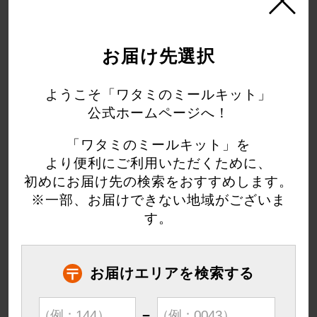
お届け先選択
にんにくしょうゆのポークソテ
赤魚のムニエル トマトソース
ようこそ「ワタミのミールキット」
ー・たまごマカロニ
かけ・かぼちゃとブロッコリー
のサラダ
公式ホームページへ！
人数
人数
「ワタミのミールキット」を
2人用
3人用
2人用
3人用
より便利にご利用いただくために、
初めにお届け先の検索をおすすめします。
数量
数量
※一部、お届けできない地域がございま
す。
木
お届けエリアを検索する
−