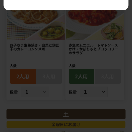
お子さま生姜焼き・白菜と鶏団
赤魚のムニエル トマトソース
子のカレーコンソメ煮
かけ・かぼちゃとブロッコリー
のサラダ
人数
人数
2人用
3人用
2人用
3人用
数量
数量
土
金曜日にお届け