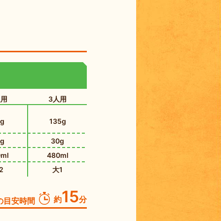
人用
3人用
g
135g
g
30g
ml
480ml
2
大1
15
約
分
の
目安時間