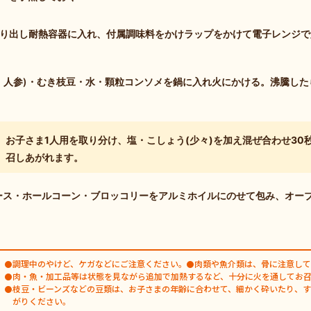
り出し耐熱容器に入れ、付属調味料をかけラップをかけて電子レンジで加
・人参)・むき枝豆・水・顆粒コンソメを鍋に入れ火にかける。沸騰した
お子さま1人用を取り分け、塩・こしょう(少々)を加え混ぜ合わせ30
召しあがれます。
ース・ホールコーン・ブロッコリーをアルミホイルにのせて包み、オー
調理中のやけど、ケガなどにご注意ください。
肉類や魚介類は、骨に注意して
肉・魚・加工品等は状態を見ながら追加で加熱するなど、十分に火を通してお
枝豆・ビーンズなどの豆類は、お子さまの年齢に合わせて、細かく砕いたり、
がりください。