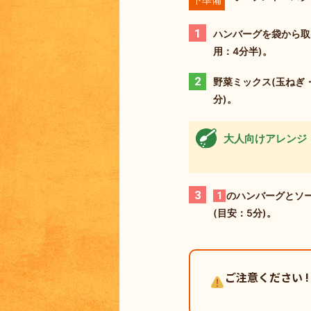
1
ハンバーグを袋から取
用：4分半)。
2
野菜ミックス(玉ねぎ
分)。
大人向けアレンジ
3
1
のハンバーグとソ
(目安：5分)。
ご注意ください !