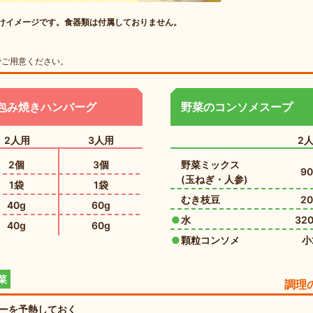
付けイメージです。食器類は付属しておりません。
でご用意ください。
包み焼きハンバーグ
野菜のコンソメスープ
2人用
3人用
2
2個
3個
野菜ミックス
90
(玉ねぎ・人参)
1袋
1袋
むき枝豆
20
40g
60g
水
320
40g
60g
顆粒コンソメ
小
菜
調理
ーを予熱しておく