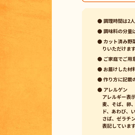
● 調理時間は2
● 調味料の分量
● カット済み
りいただけま
● ご家庭でご用
● お届けした
● 作り方に記載
● アレルゲン
アレルギー表
麦、そば、卵、
ド、あわび、
さば、ゼラチ
表記していま