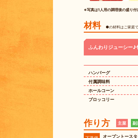
※写真は1人用の調理後の盛り
材料
●の材料はご家庭
ふんわりジューシー♪
ハンバーグ
付属調味料
ホールコーン
ブロッコリー
作り方
主菜
副
オーブントースタ
下準備