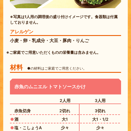
※写真は1人用の調理後の盛り付けイメージです。食器類は付属
しておりません。
アレルゲン
小麦・卵・乳成分・大豆・豚肉・りんご
※ご家庭でご用意いただくものの栄養量は含みません。
材料
●の材料はご家庭でご用意ください。
赤魚のムニエル トマトソースかけ
2人用
3人用
赤魚切身
2切れ
3切れ
酒
大1
大1・1/2
塩・こしょうA
少々
少々