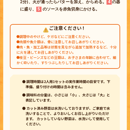
2分)、火が通ったらバターを加え、からめる。
4
の器
に盛り、
5
のソースを赤魚切身にかける。
ご注意ください !
調理中のやけど、ケガなどにご注意ください。
肉類や魚介類は、骨に注意してお召しあがりください。
肉・魚・加工品等は状態を見ながら追加で加熱するなど、十分
に火を通してお召しあがりください。
枝豆・ビーンズなどの豆類は、お子さまの年齢に合わせて、細
かく砕いたり、すりつぶしたりしてお召しあがりください。
● 調理時間は2人用1セットの実作業時間の目安です。下
準備、盛り付けの時間は含みません。
● 調味料の分量は、小さじは「小」、大さじは「大」と
表記しています。
● カット済み野菜は水洗いしておりますが、ご家庭で水
洗いすることで、よりおいしくお召し上がりいただけ
ます。 カットしていない野菜は、水洗いして使用して
ください。