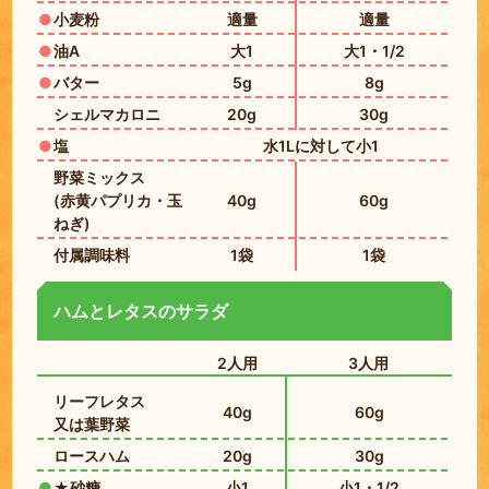
小麦粉
適量
適量
油A
大1
大1・1/2
バター
5g
8g
シェルマカロニ
20g
30g
塩
水1Lに対して小1
野菜ミックス
(赤黄パプリカ・玉
40g
60g
ねぎ)
付属調味料
1袋
1袋
ハムとレタスのサラダ
2人用
3人用
リーフレタス
40g
60g
又は葉野菜
ロースハム
20g
30g
★砂糖
小1
小1・1/2