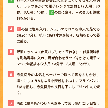
3
ロースハムを耐熱容器に入れ水にくぐらせ水気を切
り、ラップをかけて電子レンジで加熱し(2人用：30
秒、3人用：45秒)、
2
の器に盛り、★の合わせ調味
料をかける。
4
1
の鍋に塩を入れ、シェルマカロニを中火で茹でる
(目安：7分)。ザルにあけ水気を切り、粗熱をとって器
に盛る。
5
野菜ミックス（赤黄パプリカ・玉ねぎ）・付属調味料
を耐熱容器に入れ、混ぜ合わせラップをかけて電子レ
ンジで加熱する(2人用：3分半、3人用：5分半)。
6
赤魚切身の水気をペーパーで取って酒をふりかけ、
塩・こしょうAをふり小麦粉をまぶす。フライパンに
油Aを熱し、
赤魚切身の皮目を下にして並べ中火で焼
く。
7
両面に焼き色がついたら蓋をして蒸し焼きにし(目安：