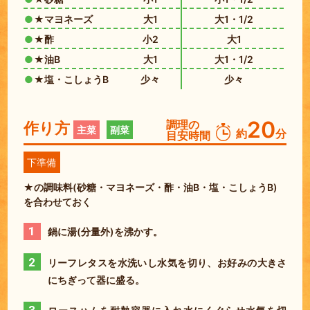
★マヨネーズ
大1
大1・1/2
★酢
小2
大1
★油B
大1
大1・1/2
★塩・こしょうB
少々
少々
20
調理の
作り方
主菜
副菜
約
分
目安時間
下準備
★の調味料(砂糖・マヨネーズ・酢・油B・塩・こしょうB)
を合わせておく
1
鍋に湯(分量外)を沸かす。
2
リーフレタスを水洗いし水気を切り、お好みの大きさ
にちぎって器に盛る。