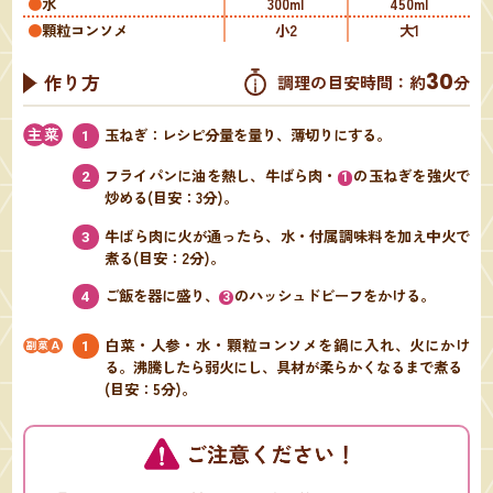
水
300ml
450ml
顆粒コンソメ
小2
大1
30
作り方
調理の目安時間：約
分
玉ねぎ：レシピ分量を量り、薄切りにする。
1
フライパンに油を熱し、牛ばら肉・
の玉ねぎを強火で
2
1
炒める(目安：3分)。
牛ばら肉に火が通ったら、水・付属調味料を加え中火で
3
煮る(目安：2分)。
ご飯を器に盛り、
のハッシュドビーフをかける。
4
3
白菜・人参・水・顆粒コンソメを鍋に入れ、火にかけ
1
る。沸騰したら弱火にし、具材が柔らかくなるまで煮る
(目安：5分)。