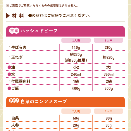
※ご家庭でご用意いただくものの栄養量は含みません。
材料
●
の材料はご家庭でご用意ください。
ハッシュドビーフ
2人用
3人用
牛ばら肉
140g
210g
約230g
玉ねぎ
約230g
(約160g使用)
油
小2
大1
水
240ml
360ml
付属調味料
1袋
2袋
ご飯
400g
600g
白菜のコンソメスープ
2人用
3人用
白菜
60g
90g
人参
20g
30g