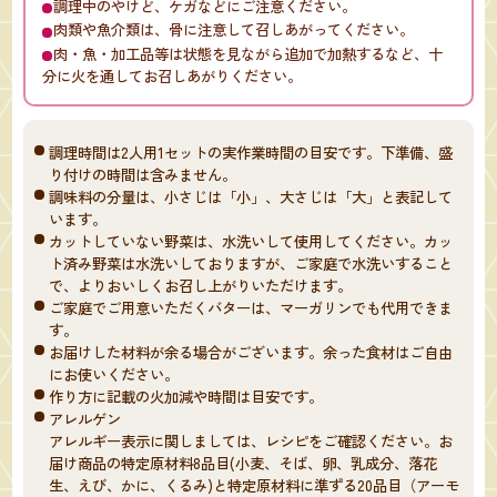
調理中のやけど、ケガなどにご注意ください。
肉類や魚介類は、骨に注意して召しあがってください。
肉・魚・加工品等は状態を見ながら追加で加熱するなど、十
分に火を通してお召しあがりください。
調理時間は2人用1セットの実作業時間の目安です。下準備、盛
り付けの時間は含みません。
調味料の分量は、小さじは「小」、大さじは「大」と表記して
います。
カットしていない野菜は、水洗いして使用してください。カッ
ト済み野菜は水洗いしておりますが、ご家庭で水洗いすること
で、よりおいしくお召し上がりいただけます。
ご家庭でご用意いただくバターは、マーガリンでも代用できま
す。
お届けした材料が余る場合がございます。余った食材はご自由
にお使いください。
作り方に記載の火加減や時間は目安です。
アレルゲン
アレルギー表示に関しましては、レシピをご確認ください。お
届け商品の特定原材料8品目(小麦、そば、卵、乳成分、落花
生、えび、かに、くるみ)と特定原材料に準ずる20品目（アーモ