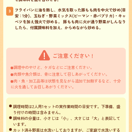
フライパンに油を熱し、水気を取った豚もも肉を中火で炒め(目
3
安：1分)、玉ねぎ・野菜ミックス(ピーマン・赤パプリカ)・キャ
ベツを加え強火で炒める。 豚もも肉に火が通り野菜がしんなり
したら、付属調味料を加え、からめながら炒める。
調理中のやけど、ケガなどにご注意ください。
肉類や魚介類は、骨に注意して召しあがってください。
肉・魚・加工品等は状態を見ながら追加で加熱するなど、十分
に火を通してお召しあがりください。
調理時間は2人用1セットの実作業時間の目安です。下準備、盛
り付けの時間は含みません。
調味料の分量は、小さじは「小」、大さじは「大」と表記して
います。
カット済み野菜は水洗いしておりますが、ご家庭で水洗いする