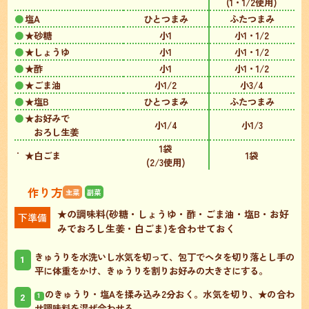
(1・1/2使用)
塩A
ひとつまみ
ふたつまみ
★砂糖
小1
小1・1/2
★しょうゆ
小1
小1・1/2
★酢
小1
小1・1/2
★ごま油
小1/2
小3/4
★塩B
ひとつまみ
ふたつまみ
★お好みで
小1/4
小1/3
おろし生姜
1袋
★白ごま
1袋
(2/3使用)
作り方
主菜
副菜
★の調味料(砂糖・しょうゆ・酢・ごま油・塩B・お好
下準備
みでおろし生姜・白ごま)を合わせておく
きゅうりを水洗いし水気を切って、包丁でヘタを切り落とし手の
1
平に体重をかけ、きゅうりを割りお好みの大きさにする。
のきゅうり・塩Aを揉み込み2分おく。水気を切り、★の合わ
2
1
せ調味料を混ぜ合わせる。