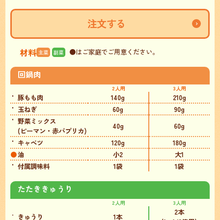
注文する
材料
●
はご家庭でご用意ください。
主菜
副菜
回鍋肉
2人用
3人用
豚もも肉
140g
210g
玉ねぎ
60g
90g
野菜ミックス
40g
60g
(ピーマン・赤パプリカ)
キャベツ
120g
180g
油
小2
大1
付属調味料
1袋
1袋
たたききゅうり
2人用
3人用
2本
きゅうり
1本