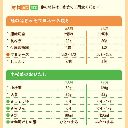
材料
●の材料はご家庭でご用意ください。
主菜
副菜
鮭のねぎみそマヨネーズ焼き
2人用
3人用
銀鮭切身
2切れ
3切れ
長ねぎ
20g
30g
付属調味料
1袋
1袋
マヨネーズ
大2・1/2
大3・3/4
ししとう
4個
6個
小松菜のおひたし
2人用
3人用
小松菜
80g
120g
人参
30g
45g
★しょうゆ
小1
小1・1/2
★みりん
小1
小1・1/2
★水
80ml
120ml
★和風だしの素
ひとつまみ
ふたつまみ