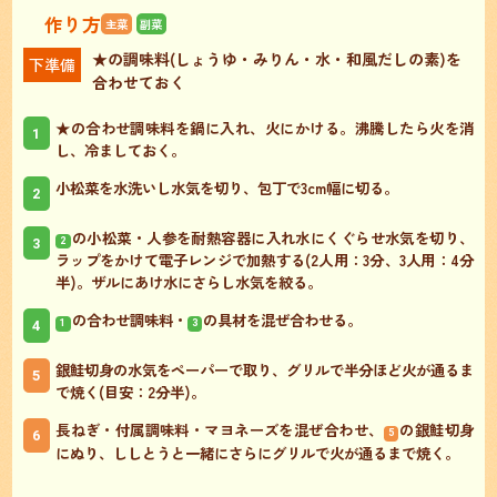
作り方
主菜
副菜
★の調味料(しょうゆ・みりん・水・和風だしの素)を
下準備
合わせておく
★の合わせ調味料を鍋に入れ、火にかける。沸騰したら火を消
1
し、冷ましておく。
小松菜を水洗いし水気を切り、包丁で3cm幅に切る。
2
の小松菜・人参を耐熱容器に入れ水にくぐらせ水気を切り、
3
2
ラップをかけて電子レンジで加熱する(2人用：3分、3人用：4分
半)。ザルにあけ水にさらし水気を絞る。
の合わせ調味料・
の具材を混ぜ合わせる。
4
1
3
銀鮭切身の水気をペーパーで取り、グリルで半分ほど火が通るま
5
で焼く(目安：2分半)。
長ねぎ・付属調味料・マヨネーズを混ぜ合わせ、
の銀鮭切身
6
5
にぬり、ししとうと一緒にさらにグリルで火が通るまで焼く。