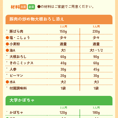
材料
●の材料はご家庭でご用意ください。
主菜
副菜
豚肉の炒め物大根おろし添え
2人用
3人用
豚ばら肉
150g
230g
塩・こしょう
少々
少々
小麦粉
適量
適量
油A
大1
大1・1/2
大根おろし
60g
90g
きのこミックス
40g
60g
人参
30g
45g
ピーマン
20g
30g
水A
大2
大3
付属調味料
1袋
1袋
大学かぼちゃ
2人用
3人用
かぼちゃ
120g
180g