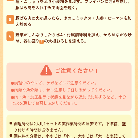
塩・こしょうをふり小麦粉をまぶす。フライパンに油Aを熱し、
豚ばら肉を入れ中火で両面を焼く。
豚ばら肉に火が通ったら、きのこミックス・人参・ピーマンを加
5
え炒める。
野菜がしんなりしたら水A・付属調味料を加え、からめながら炒
6
め、器に盛り
の大根おろしを添える。
4
調理中のやけど、ケガなどにご注意ください。
肉類や魚介類は、骨に注意して召しあがってください。
肉・魚・加工品等は状態を見ながら追加で加熱するなど、十分
に火を通してお召しあがりください。
調理時間は2人用1セットの実作業時間の目安です。下準備、盛
り付けの時間は含みません。
調味料の分量は、小さじは「小」、大さじは「大」と表記して