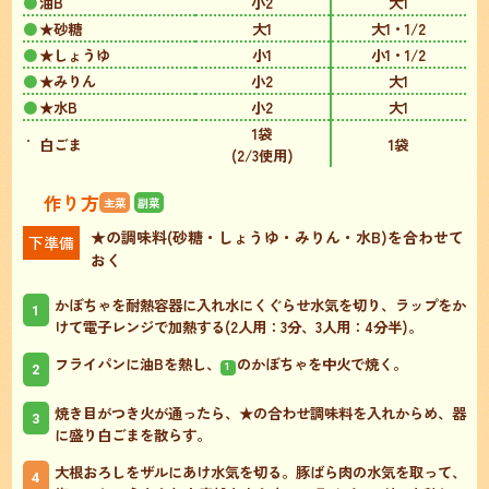
油B
小2
大1
★砂糖
大1
大1・1/2
★しょうゆ
小1
小1・1/2
★みりん
小2
大1
★水B
小2
大1
1袋
白ごま
1袋
(2/3使用)
作り方
主菜
副菜
★の調味料(砂糖・しょうゆ・みりん・水B)を合わせて
下準備
おく
かぼちゃを耐熱容器に入れ水にくぐらせ水気を切り、ラップをか
1
けて電子レンジで加熱する(2人用：3分、3人用：4分半)。
フライパンに油Bを熱し、
のかぼちゃを中火で焼く。
2
1
焼き目がつき火が通ったら、★の合わせ調味料を入れからめ、器
3
に盛り白ごまを散らす。
大根おろしをザルにあけ水気を切る。豚ばら肉の水気を取って、
4