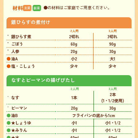
材料
●の材料はご家庭でご用意ください。
主菜
副菜
銀ひらすの煮付け
2人用
3人用
銀ひらす煮
2切れ
3切れ
ごぼう
60g
90g
人参
20g
30g
油A
小2
大1
塩・こしょう
少々
少々
なすとピーマンの揚げびたし
2人用
3人用
2本
なす
1本
(1・1/2使用)
ピーマン
20g
30g
油B
フライパンの底から1cm
★しょうゆ
小1
小1・1/2
★みりん
小1
小1・1/2
★水
40ml
60ml