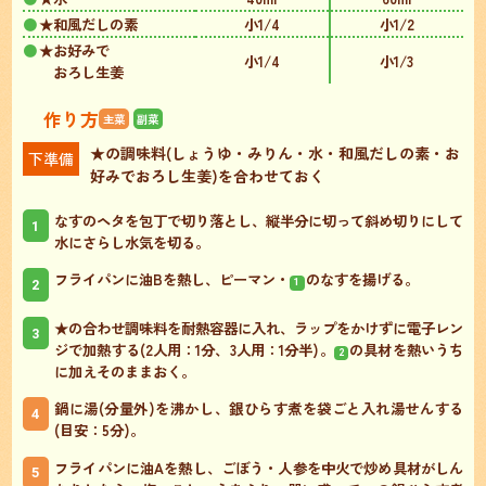
★和風だしの素
小1/4
小1/2
★お好みで
小1/4
小1/3
おろし生姜
作り方
主菜
副菜
★の調味料(しょうゆ・みりん・水・和風だしの素・お
下準備
好みでおろし生姜)を合わせておく
なすのヘタを包丁で切り落とし、縦半分に切って斜め切りにして
1
水にさらし水気を切る。
フライパンに油Bを熱し、ピーマン・
のなすを揚げる。
2
1
★の合わせ調味料を耐熱容器に入れ、ラップをかけずに電子レン
3
ジで加熱する(2人用：1分、3人用：1分半)。
の具材を熱いうち
2
に加えそのままおく。
鍋に湯(分量外)を沸かし、銀ひらす煮を袋ごと入れ湯せんする
4
(目安：5分)。
フライパンに油Aを熱し、ごぼう・人参を中火で炒め具材がしん
5